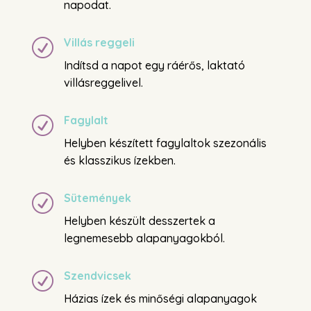
napodat.
Villás reggeli
R
Indítsd a napot egy ráérős, laktató
villásreggelivel.
Fagylalt
R
Helyben készített fagylaltok szezonális
és klasszikus ízekben.
Sütemények
R
Helyben készült desszertek a
legnemesebb alapanyagokból.
Szendvicsek
R
Házias ízek és minőségi alapanyagok