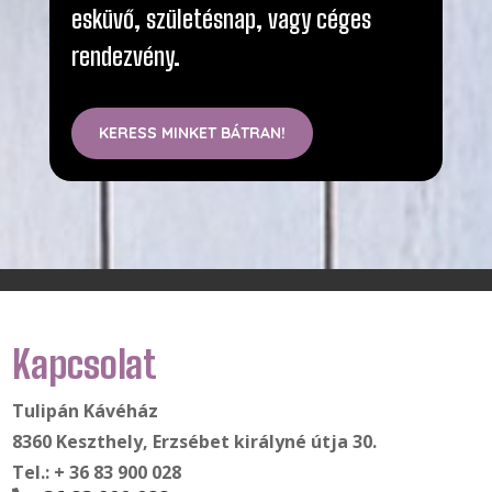
esküvő, születésnap, vagy céges
rendezvény.
KERESS MINKET BÁTRAN!
Kapcsolat
Tulipán Kávéház
8360 Keszthely, Erzsébet királyné útja 30.
Tel.: + 36 83 900 028