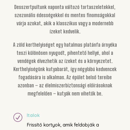
Desszertpultunk naponta változó tortaszeletekkel,
szezonális édességekkel és mentes finomságokkal
várja azokat, akik a klasszikus vagy a modernebb
ízeket kedvelik.
A zöld kerthelyiséget egy hatalmas platánfa árnyéka
teszi különösen nyugodt, pihentető hellyé, ahol a
vendégek élvezhetik az ízeket és a környezetet.
Kerthelyiségünk kutyabarát, így négylábú kedvencek
fogadására is alkalmas. Az épület belső tereibe
azonban – az élelmiszerbiztonsági előírásoknak
megfelelően – kutyák nem vihetők be.
Italok
R
Frissítő kortyok, amik feldobják a