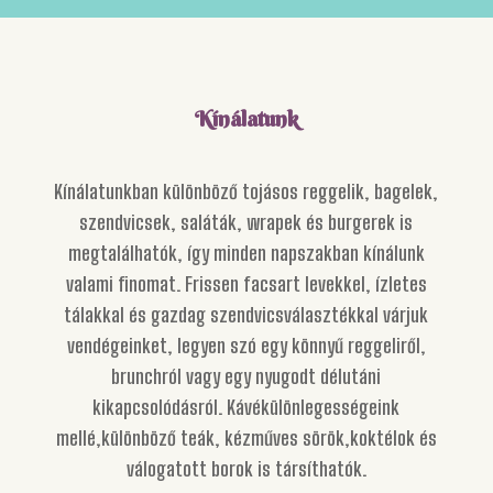
Kínálatunk
Kínálatunkban különböző tojásos reggelik, bagelek,
szendvicsek, saláták, wrapek és burgerek is
megtalálhatók, így minden napszakban kínálunk
valami finomat. Frissen facsart levekkel, ízletes
tálakkal és gazdag szendvicsválasztékkal várjuk
vendégeinket, legyen szó egy könnyű reggeliről,
brunchról vagy egy nyugodt délutáni
kikapcsolódásról. Kávékülönlegességeink
mellé,különböző teák, kézműves sörök,koktélok és
válogatott borok is társíthatók.