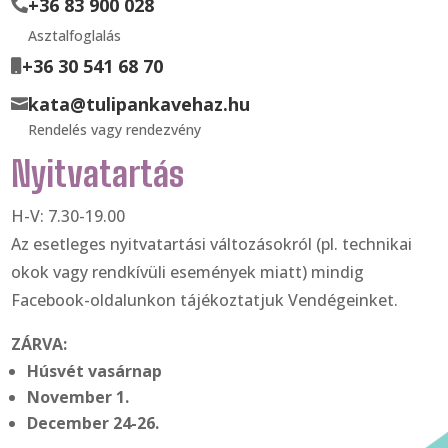
+36 83 900 028

Asztalfoglalás
+36 30 541 68 70

kata@tulipankavehaz.hu

Rendelés vagy rendezvény
Nyitvatartás
H-V: 7.30-19.00
Az esetleges nyitvatartási változásokról (pl. technikai
okok vagy rendkívüli események miatt) mindig
Facebook-oldalunkon tájékoztatjuk Vendégeinket.
ZÁRVA:
Húsvét vasárnap
November 1.
December 24-26.