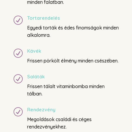
minden falatban.
Tortarendelés
R
Egyedi torták és édes finomságok minden
alkalomra.
Kávék
R
Frissen pörkölt élmény minden csészében.
Saláták
R
Frissen tálalt vitaminbomba minden
tálban.
Rendezvény
R
Megoldások családi és céges
rendezvényekhez.